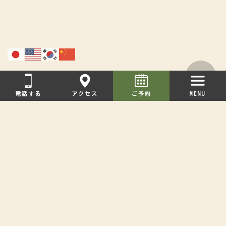
© 2023-2026 KAZENOKUNI IWAMI RESORT & STAYS（風の国）.
電話する
アクセス
ご予約
MENU
車をご利用の場合
【広島・関西・九州・四国方面から】
中国自動車道
千代田JCTより浜田自動車道
旭ICより右折し約7分
【松江・出雲方面から】
国道9号線から、国道261号線に入り、
桜江町内桜江大橋（江の川）を経由
（所要時間 松江より約2.5時間）